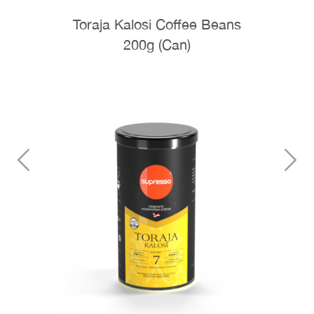
Toraja Kalosi Coffee Beans
200g (Can)
Previous
N