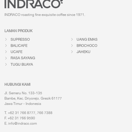
INDRACO roasting fine exquisite coffee
since 1971.
LAMAN PRODUK
SUPRESSO
UANG EMAS
BALICAFE
BROCHOCO
UCAFE
JAHEKU
RASA SAYANG
TUGU BUAYA
HUBUNGI KAMI
Jl. Semeru No. 133-135
Bambe, Kec. Driyorejo. Gresik 61177
Jawa Timur - Indonesia
T. +62 31 766 8777, 766 7388
F. +62 31 766 9590
E.
info@indraco.com