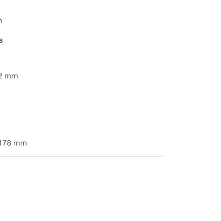
m
s
52 mm
 178 mm