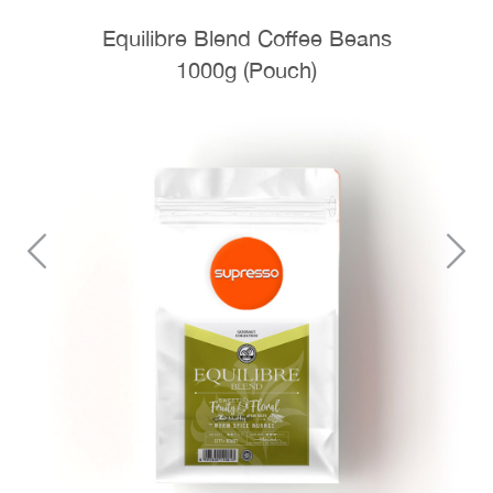
Equilibre Blend Coffee Beans
1000g (Pouch)
Previous
N