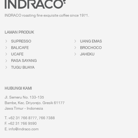
INDRACO roasting fine exquisite coffee
since 1971.
LAMAN PRODUK
SUPRESSO
UANG EMAS
BALICAFE
BROCHOCO
UCAFE
JAHEKU
RASA SAYANG
TUGU BUAYA
HUBUNGI KAMI
Jl. Semeru No. 133-135
Bambe, Kec. Driyorejo. Gresik 61177
Jawa Timur - Indonesia
T. +62 31 766 8777, 766 7388
F. +62 31 766 9590
E.
info@indraco.com