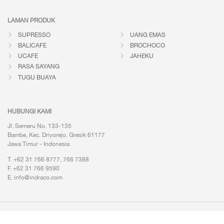
LAMAN PRODUK
SUPRESSO
UANG EMAS
BALICAFE
BROCHOCO
UCAFE
JAHEKU
RASA SAYANG
TUGU BUAYA
HUBUNGI KAMI
Jl. Semeru No. 133-135
Bambe, Kec. Driyorejo. Gresik 61177
Jawa Timur - Indonesia
T. +62 31 766 8777, 766 7388
F. +62 31 766 9590
E.
info@indraco.com
Kebijakan Privasi
Ketentuan Penggunaan