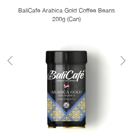
BaliCafe Arabica Gold Coffee Beans
200g (Can)
Previous
N