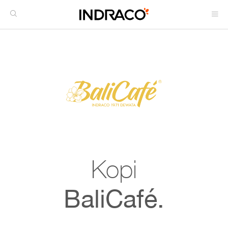
Kopi
BaliCafé.